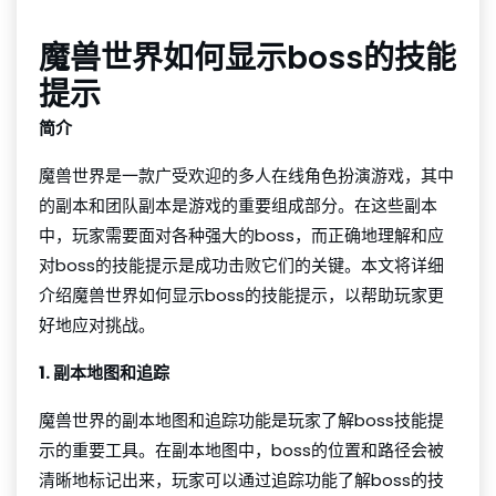
魔兽世界如何显示boss的技能
提示
简介
魔兽世界是一款广受欢迎的多人在线角色扮演游戏，其中
的副本和团队副本是游戏的重要组成部分。在这些副本
中，玩家需要面对各种强大的boss，而正确地理解和应
对boss的技能提示是成功击败它们的关键。本文将详细
介绍魔兽世界如何显示boss的技能提示，以帮助玩家更
好地应对挑战。
1. 副本地图和追踪
魔兽世界的副本地图和追踪功能是玩家了解boss技能提
示的重要工具。在副本地图中，boss的位置和路径会被
清晰地标记出来，玩家可以通过追踪功能了解boss的技